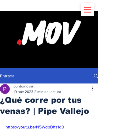
Entrada
puntomovart
19 nov 2023
2 min de lectura
¿Qué corre por tus
venas? | Pipe Vallejo
https://youtu.be/N5WdpBhz1d0